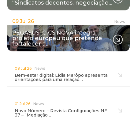
“Sindicatos docentes, negociação…
09 Jul 26
News
PEGASUS: CICS.NOVA integra
projeto europeu que pretende
fortalecer a…
08 Jul 26
News
Bem-estar digital: Lídia Marôpo apresenta
orientações para uma relação…
01 Jul 26
News
Novo Número – Revista Configurações N.º
37 – “Mediação…