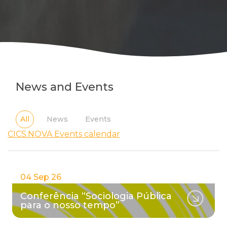
News
and
Events
All
News
Events
CICS.NOVA Events calendar
04 Sep 26
Conferência “Sociologia Pública
para o nosso tempo”