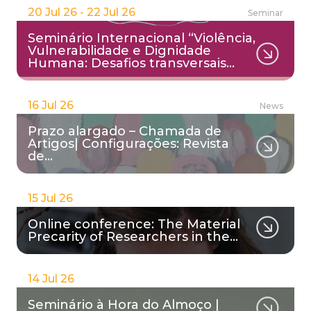
20 Jul 26 - 22 Jul 26
Seminar
Seminário Internacional “Violência,
Vulnerabilidade e Dignidade
Humana: Desafios transversais…
16 Jul 26
News
Prazo alargado – Chamada de
Artigos| Configurações: Revista
de…
15 Jul 26
Online conference: The Material
Precarity of Researchers in the…
14 Jul 26
Seminário à Hora do Almoço |