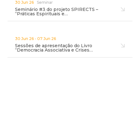
30 Jun 26
Seminar
Seminário #3 do projeto SPIRECTS –
“Práticas Espirituais e…
30 Jun 26 - 07 Jun 26
Sessões de apresentação do Livro
“Democracia Associativa e Crises…
26 Jun 26
News
André Carmo assume a presidência da
APG
25 Jun 26
News
Alargamento do prazo para submissão de
resumos para o…