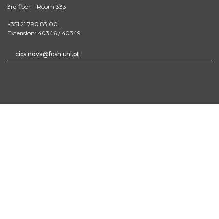
3rd floor – Room 333
+351 21 790 83 00
Extension: 40346 / 40349
cics.nova@fcsh.unl.pt