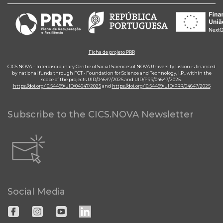
Ficha de projeto PRR
CICS.NOVA – Interdisciplinary Centre of Social Sciences of NOVA University Lisbon is financed
by national funds through FCT - Foundation for Science and Technology, I.P., within the
scope of the projects UID/04647/2025 and UID/PRR/04647/2025.
https://doi.org/10.54499/UID/04647/2025
and
https://doi.org/10.54499/UID/PRR/04647/2025
Subscribe to the CICS.NOVA Newsletter
Social Media