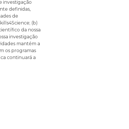
e investigação
nte definidas,
dades de
ills4Science; (b)
científico da nossa
ossa investigação
ividades mantém a
com os programas
ica continuará a