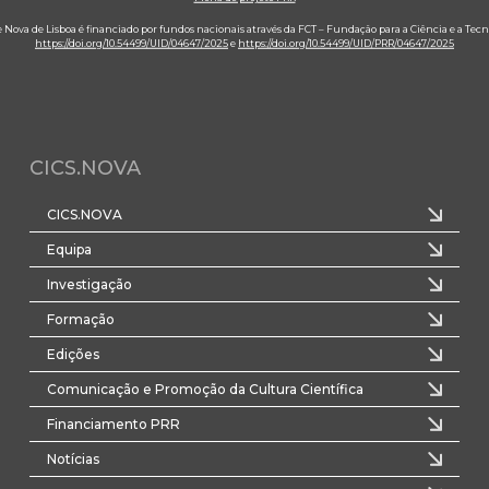
e Nova de Lisboa é financiado por fundos nacionais através da FCT – Fundação para a Ciência e a Tecn
https://doi.org/10.54499/UID/04647/2025
e
https://doi.org/10.54499/UID/PRR/04647/2025
CICS.NOVA
CICS.NOVA
Equipa
Investigação
Formação
Edições
Comunicação e Promoção da Cultura Científica
Financiamento PRR
Notícias