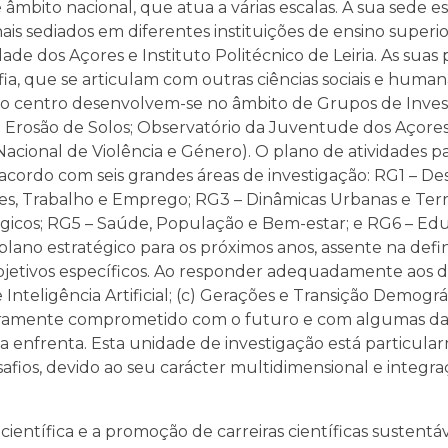
bito nacional, que atua a várias escalas. A sua sede es
s sediados em diferentes instituições de ensino superio
de dos Açores e Instituto Politécnico de Leiria. As suas p
fia, que se articulam com outras ciências sociais e humana
s do centro desenvolvem-se no âmbito de Grupos de Inves
 Erosão de Solos; Observatório da Juventude dos Açores
Nacional de Violência e Género). O plano de atividades p
ordo com seis grandes áreas de investigação: RG1 – De
s, Trabalho e Emprego; RG3 – Dinâmicas Urbanas e Territ
gicos; RG5 – Saúde, População e Bem-estar; e RG6 – Edu
plano estratégico para os próximos anos, assente na defi
bjetivos específicos. Ao responder adequadamente aos de
e Inteligência Artificial; (c) Gerações e Transição Demográf
laramente comprometido com o futuro e com algumas da
 enfrenta. Esta unidade de investigação está particula
afios, devido ao seu carácter multidimensional e integra
científica e a promoção de carreiras científicas sustentáv