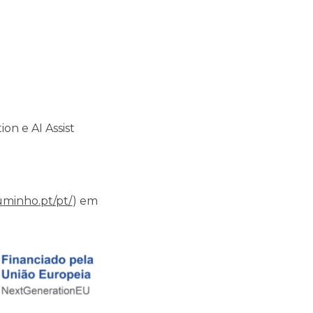
on e AI Assist
.uminho.pt/pt/
) em