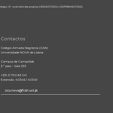
ologia, I.P., no âmbito dos projetos UID/04647/2025 e UID/PRR/04647/2025.
Contactos
Colégio Almada Negreiros (CAN)
Universidade NOVA de Lisboa
Campus de Campolide
3.º piso – Sala 333
+351 21 790 83 00
Extensão: 40346 / 40349
cics.nova@fcsh.unl.pt