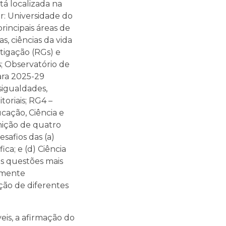
tá localizada na
r: Universidade do
rincipais áreas de
s, ciências da vida
tigação (RGs) e
; Observatório de
ara 2025-29
sigualdades,
oriais; RG4 –
cação, Ciência e
nição de quatro
safios das (a)
ica; e (d) Ciência
s questões mais
rmente
ção de diferentes
eis, a afirmação do