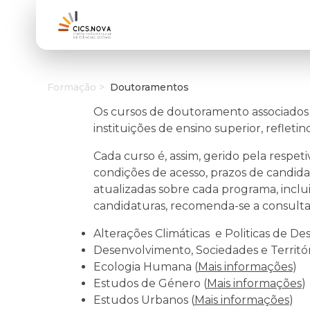
Formação >
Doutoramentos
Os cursos de doutoramento associados 
instituições de ensino superior, refleti
Cada curso é, assim, gerido pela respet
condições de acesso, prazos de candida
atualizadas sobre cada programa, inclu
candidaturas, recomenda-se a consulta 
Alterações Climáticas e Politicas de D
Desenvolvimento, Sociedades e Territór
Ecologia Humana (
Mais informações
)
Estudos de Género (
Mais informações
)
Estudos Urbanos (
Mais informações
)