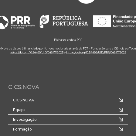
Ficha de projeto PRR
e Nova de Lisboa é financiado por fundos nacionais através da FCT – Fundação para a Ciência e a Tecn
https://doi.org/10.54499/UID/04647/2025
e
https://doi.org/10.54499/UID/PRR/04647/2025
CICS.NOVA
CICS.NOVA
Equipa
Investigação
Formação