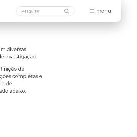
menu
om diversas
de investigação.
efinição de
ações completas e
io de
ado abaixo.