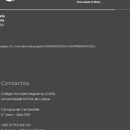
ologia, I.P., no âmbito dos projetos UID/04647/2025 e UID/PRR/04647/2025.
Contactos
Colégio Almada Negreiros (CAN)
Universidade NOVA de Lisboa
Campus de Campolide
3.º piso – Sala 333
+351 21 790 83 00