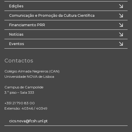
Edições
Comunicação e Promoção da Cultura Científica
Financiamento PRR
Notícias
Eventos
Contactos
Colégio Almada Negreiros (CAN)
Universidade NOVA de Lisboa
Campus de Campolide
3.º piso – Sala 333
+351 21 790 83 00
Extensão: 40346 / 40349
cics.nova@fcsh.unl.pt