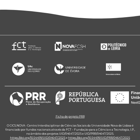
Ficha de projeto PRR
O CICS.NOVA - Centro Interdisciplinar de Ciências Sociais da Universidade Nova de Lisboa é
financiado por fundos nacionais através da FCT – Fundação para a Ciência e a Tecnologia, I.P.,
no âmbito dos projetos UID/04647/2025 e UID/PRR/04647/2025.
https://doi.org/10.54499/UID/04647/2025
e
https://doi.org/10.54499/UID/PRR/04647/2025