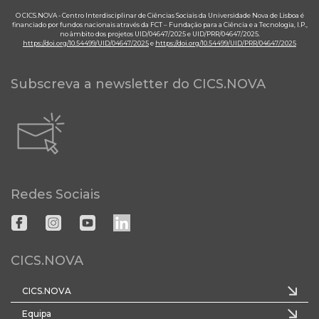
O CICS.NOVA - Centro Interdisciplinar de Ciências Sociais da Universidade Nova de Lisboa é
financiado por fundos nacionais através da FCT – Fundação para a Ciência e a Tecnologia, I.P.,
no âmbito dos projetos UID/04647/2025 e UID/PRR/04647/2025.
https://doi.org/10.54499/UID/04647/2025
e
https://doi.org/10.54499/UID/PRR/04647/2025
Subscreva a newsletter do CICS.NOVA
Redes Sociais
CICS.NOVA
CICS.NOVA
Equipa