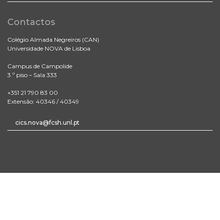
Contactos
Colégio Almada Negreiros (CAN)
Universidade NOVA de Lisboa
Campus de Campolide
3.º piso – Sala 333
+351 21 790 83 00
Extensão: 40346 / 40349
cics.nova@fcsh.unl.pt