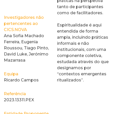
práticas na perspetiva
tanto de participantes
como de facilitadores.
Investigadores não
pertencentes ao
Espiritualidade é aqui
CICS.NOVA
entendida de forma
Ana Sofia Machado
ampla, incluindo práticas
Ferreira, Eugenia
informais e não
Roussou, Tiago Pinto,
institucionais, com uma
David Luke, Jerónimo
componente coletiva,
Mazarrasa
estudada através do que
designamos por
Equipa
“contextos emergentes
Ricardo Campos
ritualizados”.
Referência
2023.13311.PEX
Entidade Proponente