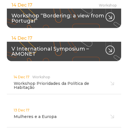
14 Dec 17
Workshop
Workshop “Bordering: a view from
Portugal”
14 Dec 17
V International Symposium –
AMONET
14 Dec 17
Workshop
Workshop Prioridades da Política de
Habitação
13 Dec 17
Mulheres e a Europa