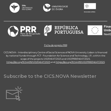
Ficha de projeto PRR
CICS.NOVA – Interdisciplinary Centre of Social Sciences of NOVA University Lisbon is financed
by national funds through FCT - Foundation for Science and Technology, I.P., within the
scope of the projects UID/04647/2025 and UID/PRR/04647/2025.
https://doi.org/10.54499/UID/04647/2025
and
https://doi.org/10.54499/UID/PRR/04647/2025
Subscribe to the CICS.NOVA Newsletter