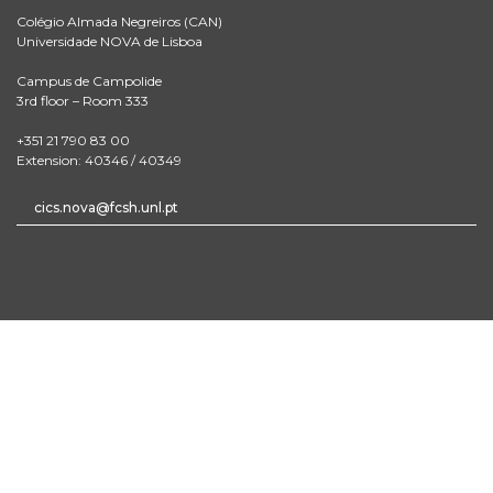
Colégio Almada Negreiros (CAN)
Universidade NOVA de Lisboa
Campus de Campolide
3rd floor – Room 333
+351 21 790 83 00
Extension: 40346 / 40349
cics.nova@fcsh.unl.pt