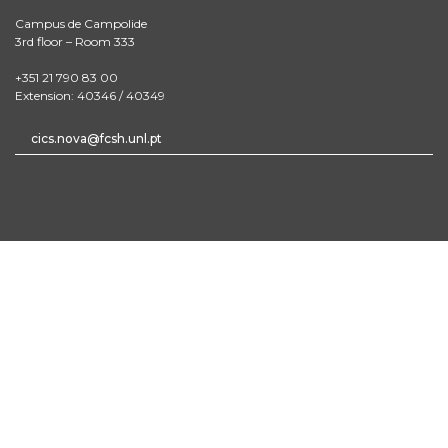
Campus de Campolide
3rd floor – Room 333
+351 21 790 83 00
Extension: 40346 / 40349
cics.nova@fcsh.unl.pt