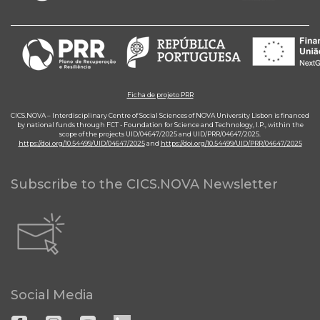
Ficha de projeto PRR
CICS.NOVA – Interdisciplinary Centre of Social Sciences of NOVA University Lisbon is financed
by national funds through FCT - Foundation for Science and Technology, I.P., within the
scope of the projects UID/04647/2025 and UID/PRR/04647/2025.
https://doi.org/10.54499/UID/04647/2025
and
https://doi.org/10.54499/UID/PRR/04647/2025
Subscribe to the CICS.NOVA Newsletter
Social Media