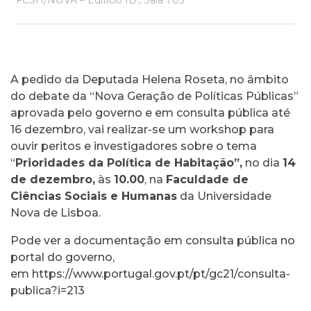
FCSH/NOVA – Edifício ID:, Sala 1.05
A pedido da Deputada Helena Roseta, no âmbito
do debate da “Nova Geração de Políticas Públicas”
aprovada pelo governo e em consulta pública até
16 dezembro, vai realizar-se um workshop para
ouvir peritos e investigadores sobre o tema
“
Prioridades da Política de Habitação”,
no dia
14
de dezembro,
às
10.00
, na
Faculdade de
Ciências Sociais e Humanas
da Universidade
Nova de Lisboa.
Pode ver a documentação em consulta pública no
portal do governo,
em
https://www.portugal.gov.pt/pt/gc21/consulta-
publica?i=213