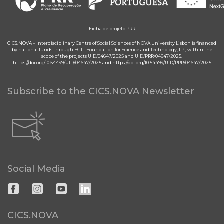
Ficha de projeto PRR
CICS.NOVA – Interdisciplinary Centre of Social Sciences of NOVA University Lisbon is financed
by national funds through FCT - Foundation for Science and Technology, I.P., within the
scope of the projects UID/04647/2025 and UID/PRR/04647/2025.
https://doi.org/10.54499/UID/04647/2025
and
https://doi.org/10.54499/UID/PRR/04647/2025
Subscribe to the CICS.NOVA Newsletter
Social Media
CICS.NOVA