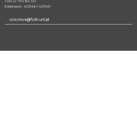
+351 21 790 83 00
Extension: 40346 / 40349
cics.nova@fcsh.unl.pt