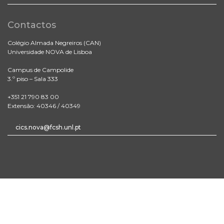
Contactos
Colégio Almada Negreiros (CAN)
Universidade NOVA de Lisboa
Campus de Campolide
3.º piso – Sala 333
+351 21 790 83 00
Extensão: 40346 / 40349
cics.nova@fcsh.unl.pt