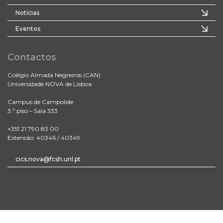
Notícias
Eventos
Contactos
Colégio Almada Negreiros (CAN)
Universidade NOVA de Lisboa
Campus de Campolide
3.º piso – Sala 333
+351 21 790 83 00
Extensão: 40346 / 40349
cics.nova@fcsh.unl.pt