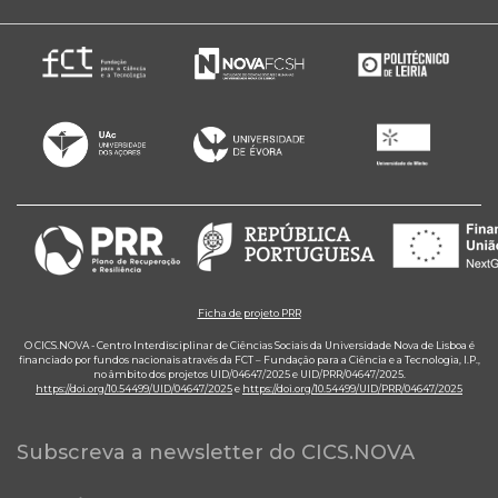
Ficha de projeto PRR
O CICS.NOVA - Centro Interdisciplinar de Ciências Sociais da Universidade Nova de Lisboa é
financiado por fundos nacionais através da FCT – Fundação para a Ciência e a Tecnologia, I.P.,
no âmbito dos projetos UID/04647/2025 e UID/PRR/04647/2025.
https://doi.org/10.54499/UID/04647/2025
e
https://doi.org/10.54499/UID/PRR/04647/2025
Subscreva a newsletter do CICS.NOVA