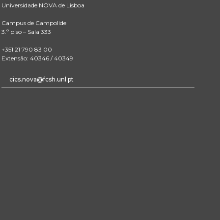
Universidade NOVA de Lisboa
Campus de Campolide
3.º piso – Sala 333
+351 21 790 83 00
Extensão: 40346 / 40349
cics.nova@fcsh.unl.pt