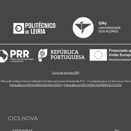
Ficha de projeto PRR
e Nova de Lisboa é financiado por fundos nacionais através da FCT – Fundação para a Ciência e a Tecn
https://doi.org/10.54499/UID/04647/2025
e
https://doi.org/10.54499/UID/PRR/04647/2025
CICS.NOVA
CICS.NOVA