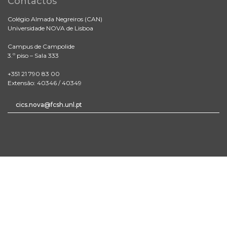
Contactos
Colégio Almada Negreiros (CAN)
Universidade NOVA de Lisboa
Campus de Campolide
3.º piso – Sala 333
+351 21 790 83 00
Extensão: 40346 / 40349
cics.nova@fcsh.unl.pt