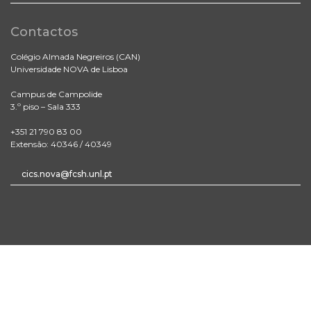
Contactos
Colégio Almada Negreiros (CAN)
Universidade NOVA de Lisboa
Campus de Campolide
3.º piso – Sala 333
+351 21 790 83 00
Extensão: 40346 / 40349
cics.nova@fcsh.unl.pt