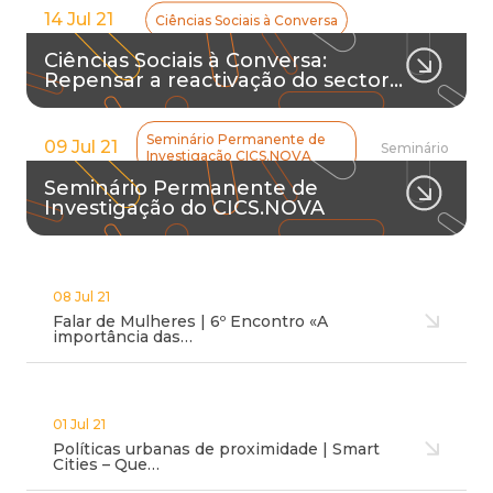
14 Jul 21
Ciências Sociais à Conversa
Ciências Sociais à Conversa:
Repensar a reactivação do sector…
Seminário Permanente de
09 Jul 21
Seminário
Investigação CICS.NOVA
Seminário Permanente de
Investigação do CICS.NOVA
08 Jul 21
Falar de Mulheres | 6º Encontro «A
importância das…
01 Jul 21
Políticas urbanas de proximidade | Smart
Cities – Que…