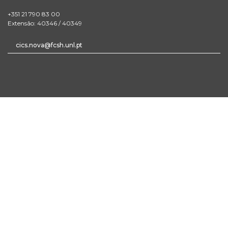
+351 21 790 83 00
Extensão: 40346 / 40349
cics.nova@fcsh.unl.pt