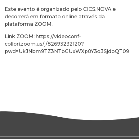
Este evento é organizado pelo CICS.NOVA e
decorrerá em formato online através da
plataforma ZOOM.
Link ZOOM:
https://videoconf-
colibri.zoom.us/j/82693232120?
pwd=UkJNbm9TZ3NTbGUxWXp0Y3o3SjdoQT09