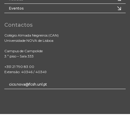
Eventos
Contactos
Colégio Almada Negreiros (CAN)
Universidade NOVA de Lisboa
Campus de Campolide
3.º piso – Sala 333
+351 21 790 83 00
Extensão: 40346 / 40349
cics.nova@fcsh.unl.pt