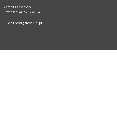
+351 21 790 83 00
Extensão: 40346 / 40349
cics.nova@fcsh.unl.pt