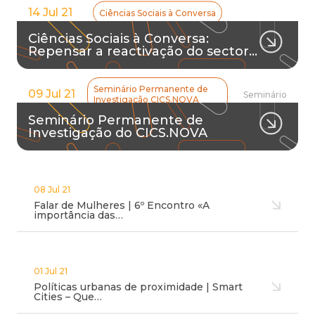
14 Jul 21
Ciências Sociais à Conversa
Ciências Sociais à Conversa:
Repensar a reactivação do sector…
Seminário Permanente de
09 Jul 21
Seminário
Investigação CICS.NOVA
Seminário Permanente de
Investigação do CICS.NOVA
08 Jul 21
Falar de Mulheres | 6º Encontro «A
importância das…
01 Jul 21
Políticas urbanas de proximidade | Smart
Cities – Que…