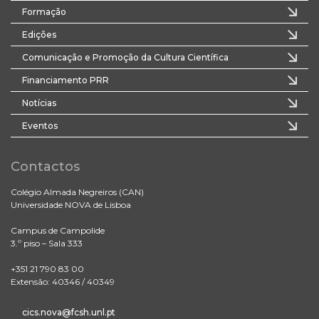
Formação
Edições
Comunicação e Promoção da Cultura Científica
Financiamento PRR
Notícias
Eventos
Contactos
Colégio Almada Negreiros (CAN)
Universidade NOVA de Lisboa
Campus de Campolide
3.º piso – Sala 333
+351 21 790 83 00
Extensão: 40346 / 40349
cics.nova@fcsh.unl.pt