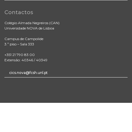
Contactos
Colégio Almada Negreiros (CAN)
Universidade NOVA de Lisboa
Campus de Campolide
3.º piso – Sala 333
+351 21 790 83 00
Extensão: 40346 / 40349
cics.nova@fcsh.unl.pt