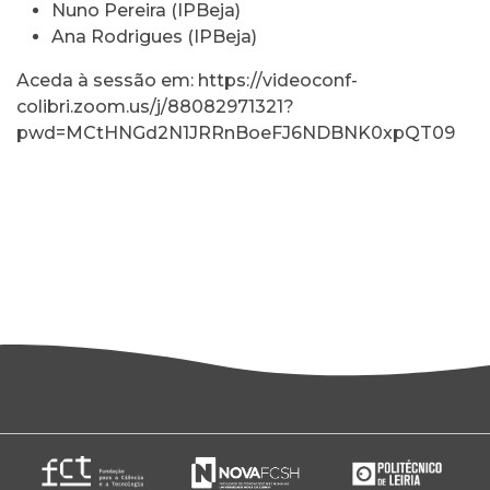
Nuno Pereira (IPBeja)
Ana Rodrigues (IPBeja)
Aceda à sessão em:
https://videoconf-
colibri.zoom.us/j/88082971321?
pwd=MCtHNGd2N1JRRnBoeFJ6NDBNK0xpQT09