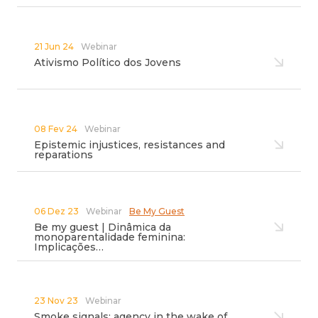
21 Jun 24
Webinar
Ativismo Político dos Jovens
08 Fev 24
Webinar
Epistemic injustices, resistances and
reparations
06 Dez 23
Webinar
Be My Guest
Be my guest | Dinâmica da
monoparentalidade feminina:
Implicações…
23 Nov 23
Webinar
Smoke signals: agency in the wake of