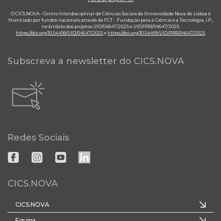
O CICS.NOVA - Centro Interdisciplinar de Ciências Sociais da Universidade Nova de Lisboa é
financiado por fundos nacionais através da FCT – Fundação para a Ciência e a Tecnologia, I.P.,
no âmbito dos projetos UID/04647/2025 e UID/PRR/04647/2025.
https://doi.org/10.54499/UID/04647/2025
e
https://doi.org/10.54499/UID/PRR/04647/2025
Subscreva a newsletter do CICS.NOVA
Redes Sociais
CICS.NOVA
CICS.NOVA
Equipa