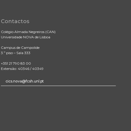
Contactos
Colégio Almada Negreiros (CAN)
Universidade NOVA de Lisboa
Campus de Campolide
3.º piso – Sala 333
+351 21 790 83 00
Extensão: 40346 / 40349
cics.nova@fcsh.unl.pt