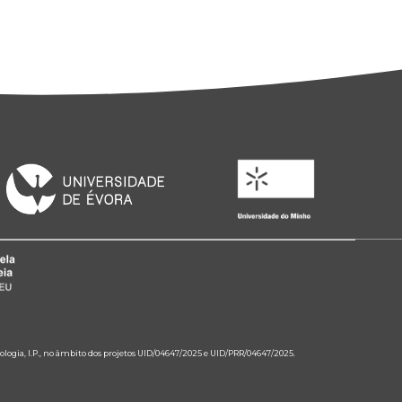
ologia, I.P., no âmbito dos projetos UID/04647/2025 e UID/PRR/04647/2025.