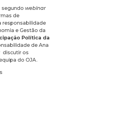
 o segundo
webinar
ormas de
da responsabilidade
nomia e Gestão da
cipação Política da
onsabilidade de Ana
 discutir os
equipa do OJA.
ns