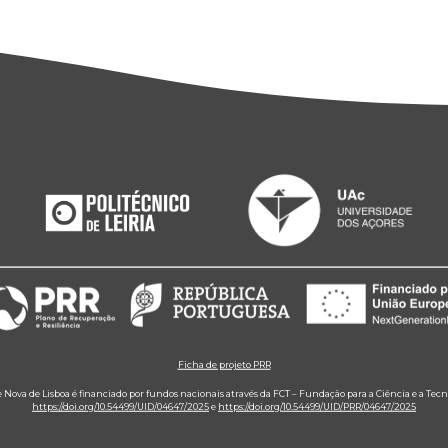
Ficha de projeto PRR
e Nova de Lisboa é financiado por fundos nacionais através da FCT – Fundação para a Ciência e a Tecn
https://doi.org/10.54499/UID/04647/2025
e
https://doi.org/10.54499/UID/PRR/04647/2025