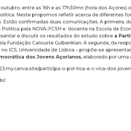
de outubro, entre as 16h e as 17h30mn (hora dos Açores)
lítica. Neste propomos refletir acerca de ​diferentes f
vens. Estão confirmadas duas comunicações. A primeira, 
 Política pela NOVA-FCSH e docente na Escola de Eco
sentar e discutir os resultados do estudo sobre
a Parti
ela Fundação Calouste Gulbenkian. A segunda, da resp
no ICS, Universidade de Lisboa – propõe-se apresentar
mocrática dos Jovens Açorianos,
elaborado por uma 
23.my.canva.site/participa-o-pol-tica-e-c-vica-dos-jove
@s!