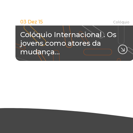
03 Dez 15
Colóquio
Colóquio Internacional . Os
jovens como atores da
mudança…