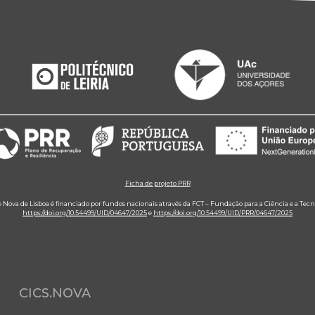
Ficha de projeto PRR
e Nova de Lisboa é financiado por fundos nacionais através da FCT – Fundação para a Ciência e a Tecn
https://doi.org/10.54499/UID/04647/2025
e
https://doi.org/10.54499/UID/PRR/04647/2025
CICS.NOVA