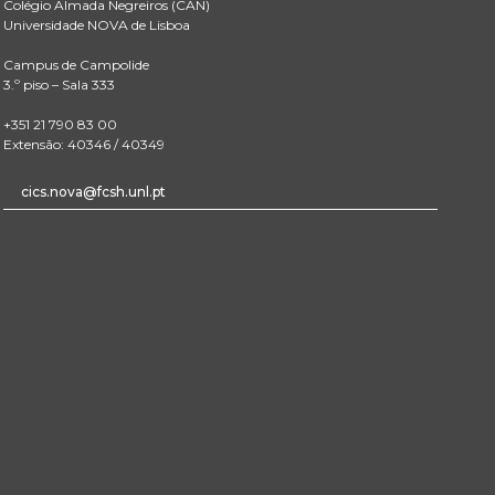
Colégio Almada Negreiros (CAN)
Universidade NOVA de Lisboa
Campus de Campolide
3.º piso – Sala 333
+351 21 790 83 00
Extensão: 40346 / 40349
cics.nova@fcsh.unl.pt