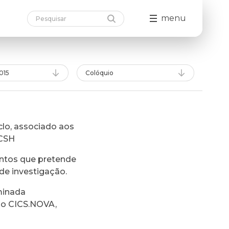
menu
015
Colóquio
lo, associado aos
FCSH
ntos que pretende
de investigação.
minada
do CICS.NOVA,