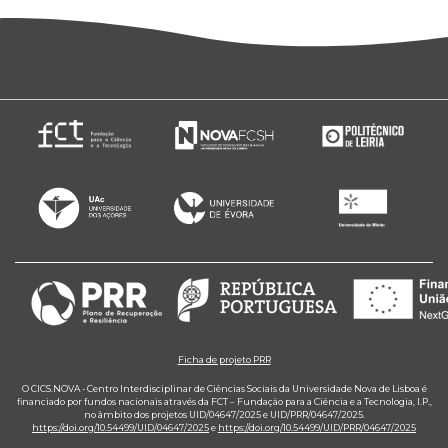
Ficha de projeto PRR
O CICS.NOVA - Centro Interdisciplinar de Ciências Sociais da Universidade Nova de Lisboa é
financiado por fundos nacionais através da FCT – Fundação para a Ciência e a Tecnologia, I.P.,
no âmbito dos projetos UID/04647/2025 e UID/PRR/04647/2025.
https://doi.org/10.54499/UID/04647/2025
e
https://doi.org/10.54499/UID/PRR/04647/2025