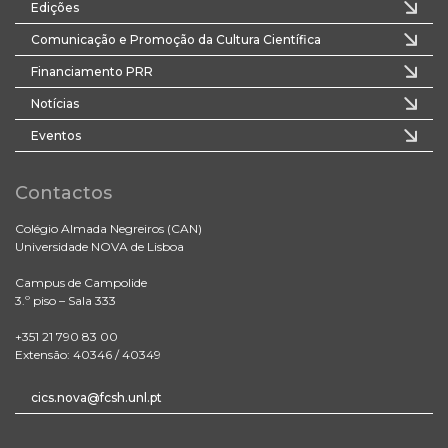
Edições
Comunicação e Promoção da Cultura Científica
Financiamento PRR
Notícias
Eventos
Contactos
Colégio Almada Negreiros (CAN)
Universidade NOVA de Lisboa
Campus de Campolide
3.º piso – Sala 333
+351 21 790 83 00
Extensão: 40346 / 40349
cics.nova@fcsh.unl.pt