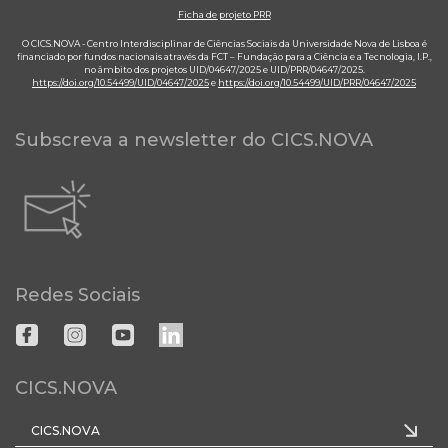
Ficha de projeto PRR
O CICS.NOVA - Centro Interdisciplinar de Ciências Sociais da Universidade Nova de Lisboa é
financiado por fundos nacionais através da FCT – Fundação para a Ciência e a Tecnologia, I.P.,
no âmbito dos projetos UID/04647/2025 e UID/PRR/04647/2025.
https://doi.org/10.54499/UID/04647/2025
e
https://doi.org/10.54499/UID/PRR/04647/2025
Subscreva a newsletter do CICS.NOVA
Redes Sociais
CICS.NOVA
CICS.NOVA