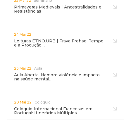
25 Mai 22
Seminário
Primaveras Medievais | Ancestralidades e
Resistências
24 Mai 22
Leituras ETNO.URB | Fraya Frehse: Tempo
e a Produção…
23 Mai 22
Aula
Aula Aberta: Namoro violência e impacto
na saúde mental…
20 Mai 22
Colóquio
Colóquio Internacional Francesas em
Portugal: Itinerários Múltiplos