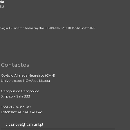
ologia, I.P., no âmbito dos projetos UID/04647/2025 e UID/PRR/04647/2025.
Contactos
Colégio Almada Negreiros (CAN)
Universidade NOVA de Lisboa
Campus de Campolide
3.º piso – Sala 333
+351 21 790 83 00
Extensão: 40346 / 40349
cics.nova@fcsh.unl.pt