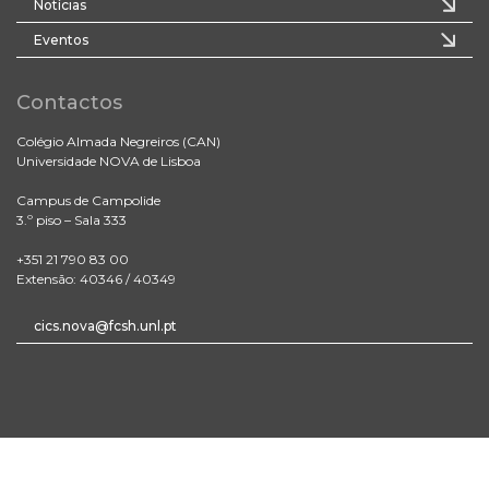
Notícias
Eventos
Contactos
Colégio Almada Negreiros (CAN)
Universidade NOVA de Lisboa
Campus de Campolide
3.º piso – Sala 333
+351 21 790 83 00
Extensão: 40346 / 40349
cics.nova@fcsh.unl.pt