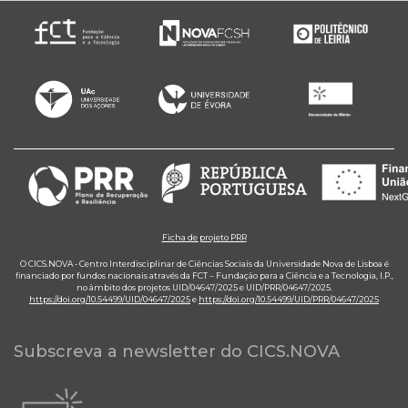
Ficha de projeto PRR
O CICS.NOVA - Centro Interdisciplinar de Ciências Sociais da Universidade Nova de Lisboa é
financiado por fundos nacionais através da FCT – Fundação para a Ciência e a Tecnologia, I.P.,
no âmbito dos projetos UID/04647/2025 e UID/PRR/04647/2025.
https://doi.org/10.54499/UID/04647/2025
e
https://doi.org/10.54499/UID/PRR/04647/2025
Subscreva a newsletter do CICS.NOVA