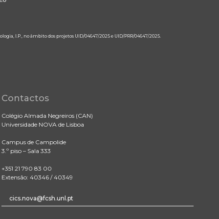
ologia, I.P., no âmbito dos projetos UID/04647/2025 e UID/PRR/04647/2025.
Contactos
Colégio Almada Negreiros (CAN)
Universidade NOVA de Lisboa
Campus de Campolide
3.º piso – Sala 333
+351 21 790 83 00
Extensão: 40346 / 40349
cics.nova@fcsh.unl.pt