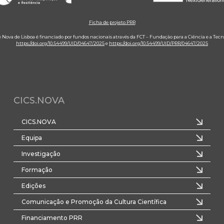
Ficha de projeto PRR
e Nova de Lisboa é financiado por fundos nacionais através da FCT – Fundação para a Ciência e a Tecn
https://doi.org/10.54499/UID/04647/2025
e
https://doi.org/10.54499/UID/PRR/04647/2025
CICS.NOVA
CICS.NOVA
Equipa
Investigação
Formação
Edições
Comunicação e Promoção da Cultura Científica
Financiamento PRR