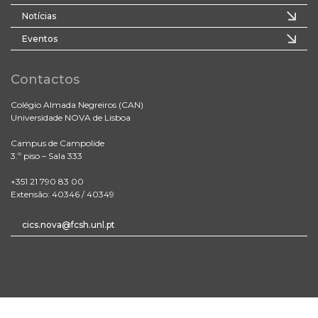
Notícias
Eventos
Contactos
Colégio Almada Negreiros (CAN)
Universidade NOVA de Lisboa
Campus de Campolide
3.º piso – Sala 333
+351 21 790 83 00
Extensão: 40346 / 40349
cics.nova@fcsh.unl.pt