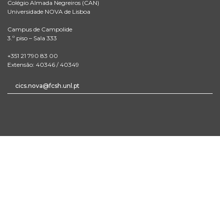
Colégio Almada Negreiros (CAN)
Universidade NOVA de Lisboa
Campus de Campolide
3.º piso – Sala 333
+351 21 790 83 00
Extensão: 40346 / 40349
cics.nova@fcsh.unl.pt