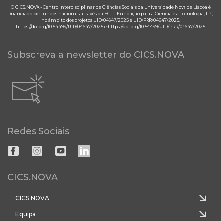
O CICS.NOVA - Centro Interdisciplinar de Ciências Sociais da Universidade Nova de Lisboa é
financiado por fundos nacionais através da FCT – Fundação para a Ciência e a Tecnologia, I.P.,
no âmbito dos projetos UID/04647/2025 e UID/PRR/04647/2025.
https://doi.org/10.54499/UID/04647/2025
e
https://doi.org/10.54499/UID/PRR/04647/2025
Subscreva a newsletter do CICS.NOVA
Redes Sociais
CICS.NOVA
CICS.NOVA
Equipa