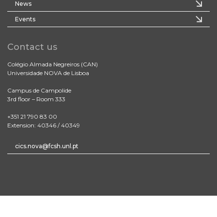
News
Events
Contact us
Colégio Almada Negreiros (CAN)
Universidade NOVA de Lisboa
Campus de Campolide
3rd floor – Room 333
+351 21 790 83 00
Extension: 40346 / 40349
cics.nova@fcsh.unl.pt