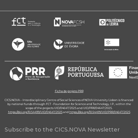
Ficha de projeto PRR
CICS.NOVA – Interdisciplinary Centre of Social Sciences of NOVA University Lisbon is financed
by national funds through FCT - Foundation for Science and Technology, I.P., within the
scope of the projects UID/04647/2025 and UID/PRR/04647/2025.
https://doi.org/10.54499/UID/04647/2025
and
https://doi.org/10.54499/UID/PRR/04647/2025
Subscribe to the CICS.NOVA Newsletter