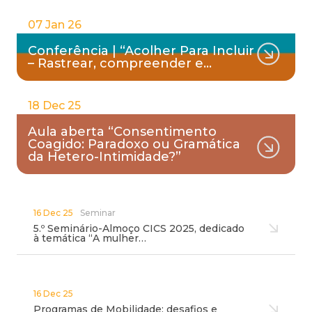
07 Jan 26
Conferência | “Acolher Para Incluir
– Rastrear, compreender e…
18 Dec 25
Aula aberta “Consentimento
Coagido: Paradoxo ou Gramática
da Hetero-Intimidade?”
16 Dec 25
Seminar
5.º Seminário-Almoço CICS 2025, dedicado
à temática “A mulher…
16 Dec 25
Programas de Mobilidade: desafios e