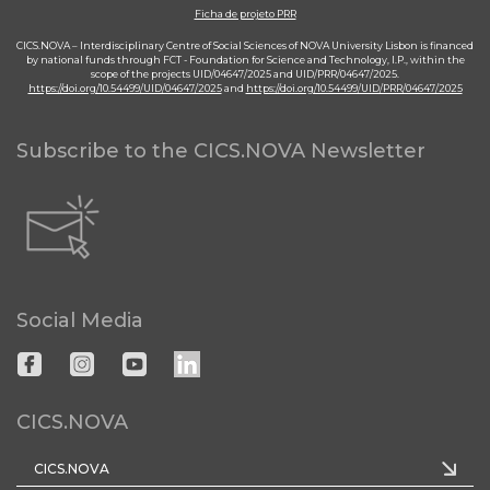
Ficha de projeto PRR
CICS.NOVA – Interdisciplinary Centre of Social Sciences of NOVA University Lisbon is financed
by national funds through FCT - Foundation for Science and Technology, I.P., within the
scope of the projects UID/04647/2025 and UID/PRR/04647/2025.
https://doi.org/10.54499/UID/04647/2025
and
https://doi.org/10.54499/UID/PRR/04647/2025
Subscribe to the CICS.NOVA Newsletter
Social Media
CICS.NOVA
CICS.NOVA