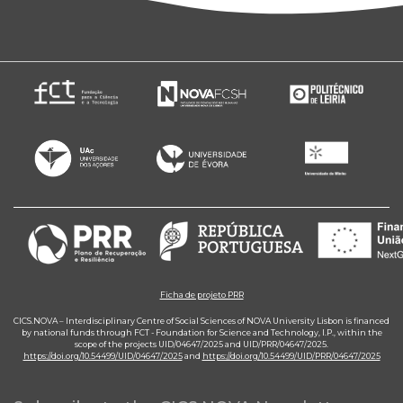
Ficha de projeto PRR
CICS.NOVA – Interdisciplinary Centre of Social Sciences of NOVA University Lisbon is financed
by national funds through FCT - Foundation for Science and Technology, I.P., within the
scope of the projects UID/04647/2025 and UID/PRR/04647/2025.
https://doi.org/10.54499/UID/04647/2025
and
https://doi.org/10.54499/UID/PRR/04647/2025