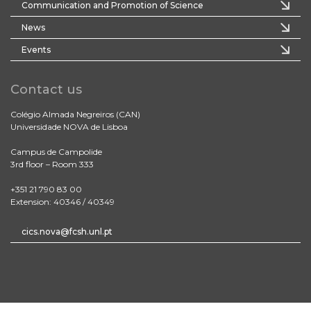
Communication and Promotion of Science
News
Events
Contact us
Colégio Almada Negreiros (CAN)
Universidade NOVA de Lisboa
Campus de Campolide
3rd floor – Room 333
+351 21 790 83 00
Extension: 40346 / 40349
cics.nova@fcsh.unl.pt