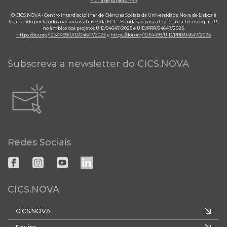
Ficha de projeto PRR
O CICS.NOVA - Centro Interdisciplinar de Ciências Sociais da Universidade Nova de Lisboa é
financiado por fundos nacionais através da FCT – Fundação para a Ciência e a Tecnologia, I.P.,
no âmbito dos projetos UID/04647/2025 e UID/PRR/04647/2025.
https://doi.org/10.54499/UID/04647/2025
e
https://doi.org/10.54499/UID/PRR/04647/2025
Subscreva a newsletter do CICS.NOVA
Redes Sociais
CICS.NOVA
CICS.NOVA