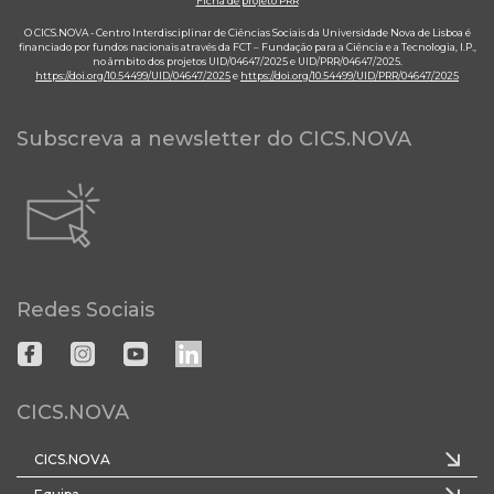
Ficha de projeto PRR
O CICS.NOVA - Centro Interdisciplinar de Ciências Sociais da Universidade Nova de Lisboa é
financiado por fundos nacionais através da FCT – Fundação para a Ciência e a Tecnologia, I.P.,
no âmbito dos projetos UID/04647/2025 e UID/PRR/04647/2025.
https://doi.org/10.54499/UID/04647/2025
e
https://doi.org/10.54499/UID/PRR/04647/2025
Subscreva a newsletter do CICS.NOVA
Redes Sociais
CICS.NOVA
CICS.NOVA