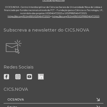
Ficha de projeto PRR
O CICS.NOVA - Centro Interdisciplinar de Ciências Sociais da Universidade Nova de Lisboa é
financiado por fundos nacionais através da FCT – Fundação para a Ciência e a Tecnologia, I.P.,
no âmbito dos projetos UID/04647/2025 e UID/PRR/04647/2025.
https://doi.org/10.54499/UID/04647/2025
e
https://doi.org/10.54499/UID/PRR/04647/2025
Subscreva a newsletter do CICS.NOVA
Redes Sociais
CICS.NOVA
CICS.NOVA