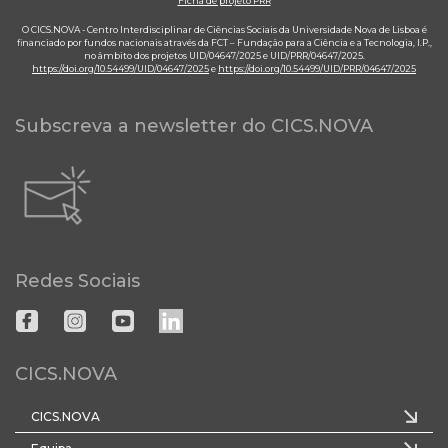
Ficha de projeto PRR
O CICS.NOVA - Centro Interdisciplinar de Ciências Sociais da Universidade Nova de Lisboa é
financiado por fundos nacionais através da FCT – Fundação para a Ciência e a Tecnologia, I.P.,
no âmbito dos projetos UID/04647/2025 e UID/PRR/04647/2025.
https://doi.org/10.54499/UID/04647/2025
e
https://doi.org/10.54499/UID/PRR/04647/2025
Subscreva a newsletter do CICS.NOVA
Redes Sociais
CICS.NOVA
CICS.NOVA