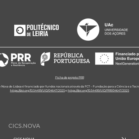
Ficha de projeto PRR
e Nova de Lisboa é financiado por fundos nacionais através da FCT – Fundação para a Ciência e a Tecn
https://doi.org/10.54499/UID/04647/2025
e
https://doi.org/10.54499/UID/PRR/04647/2025
CICS.NOVA