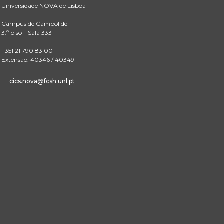
Universidade NOVA de Lisboa
Campus de Campolide
3.º piso – Sala 333
+351 21 790 83 00
Extensão: 40346 / 40349
cics.nova@fcsh.unl.pt