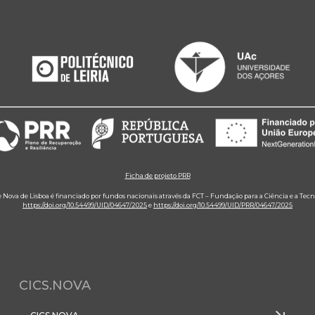
Ficha de projeto PRR
e Nova de Lisboa é financiado por fundos nacionais através da FCT – Fundação para a Ciência e a Tecn
https://doi.org/10.54499/UID/04647/2025
e
https://doi.org/10.54499/UID/PRR/04647/2025
CICS.NOVA