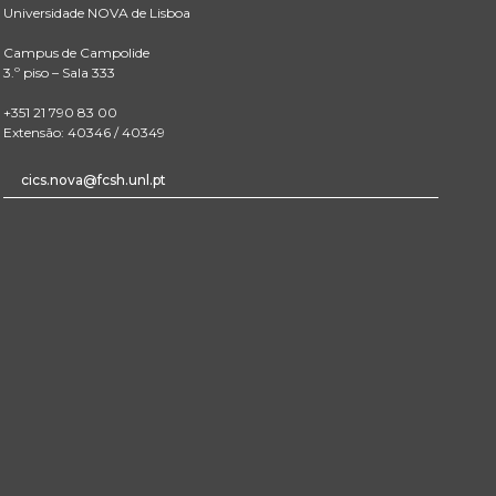
Universidade NOVA de Lisboa
Campus de Campolide
3.º piso – Sala 333
+351 21 790 83 00
Extensão: 40346 / 40349
cics.nova@fcsh.unl.pt