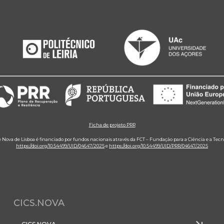
Ficha de projeto PRR
e Nova de Lisboa é financiado por fundos nacionais através da FCT – Fundação para a Ciência e a Tecn
https://doi.org/10.54499/UID/04647/2025
e
https://doi.org/10.54499/UID/PRR/04647/2025
CICS.NOVA