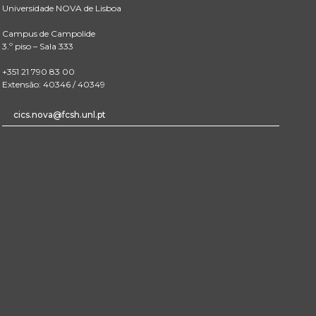
Universidade NOVA de Lisboa
Campus de Campolide
3.º piso – Sala 333
+351 21 790 83 00
Extensão: 40346 / 40349
cics.nova@fcsh.unl.pt