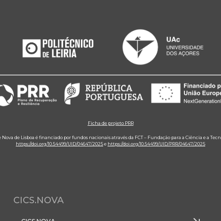
Ficha de projeto PRR
e Nova de Lisboa é financiado por fundos nacionais através da FCT – Fundação para a Ciência e a Tecn
https://doi.org/10.54499/UID/04647/2025
e
https://doi.org/10.54499/UID/PRR/04647/2025
CICS.NOVA