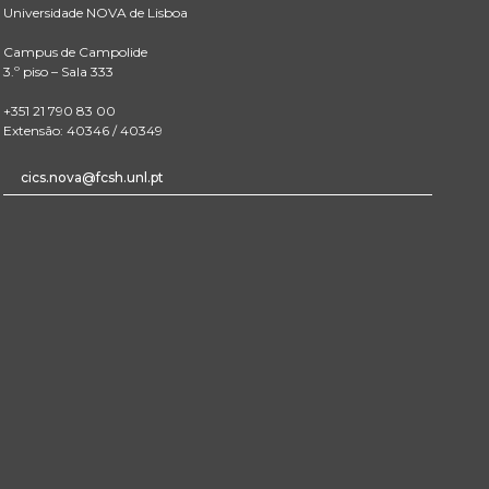
Universidade NOVA de Lisboa
Campus de Campolide
3.º piso – Sala 333
+351 21 790 83 00
Extensão: 40346 / 40349
cics.nova@fcsh.unl.pt