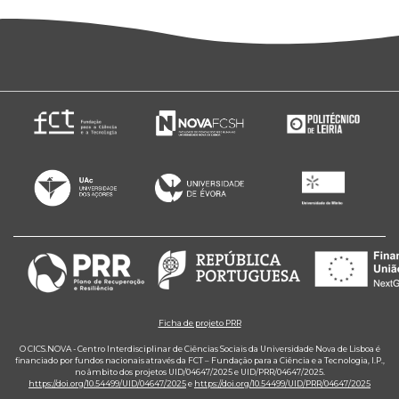
Ficha de projeto PRR
O CICS.NOVA - Centro Interdisciplinar de Ciências Sociais da Universidade Nova de Lisboa é
financiado por fundos nacionais através da FCT – Fundação para a Ciência e a Tecnologia, I.P.,
no âmbito dos projetos UID/04647/2025 e UID/PRR/04647/2025.
https://doi.org/10.54499/UID/04647/2025
e
https://doi.org/10.54499/UID/PRR/04647/2025