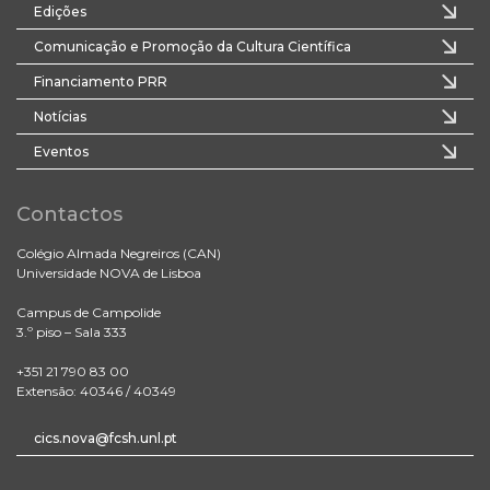
Edições
Comunicação e Promoção da Cultura Científica
Financiamento PRR
Notícias
Eventos
Contactos
Colégio Almada Negreiros (CAN)
Universidade NOVA de Lisboa
Campus de Campolide
3.º piso – Sala 333
+351 21 790 83 00
Extensão: 40346 / 40349
cics.nova@fcsh.unl.pt