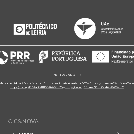
Ficha de projeto PRR
e Nova de Lisboa é financiado por fundos nacionais através da FCT – Fundação para a Ciência e a Tecn
https://doi.org/10.54499/UID/04647/2025
e
https://doi.org/10.54499/UID/PRR/04647/2025
CICS.NOVA