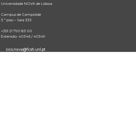
Universidade NOVA de Lisboa
Campus de Campolide
3.º piso – Sala 333
+351 21 790 83 00
Extensão: 40346 / 40349
cics.nova@fcsh.unl.pt