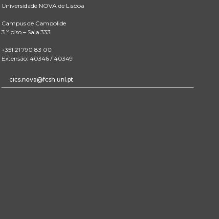
Universidade NOVA de Lisboa
Campus de Campolide
3.º piso – Sala 333
+351 21 790 83 00
Extensão: 40346 / 40349
cics.nova@fcsh.unl.pt