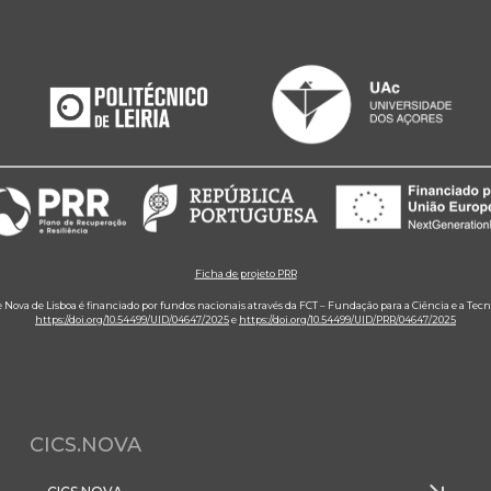
Ficha de projeto PRR
e Nova de Lisboa é financiado por fundos nacionais através da FCT – Fundação para a Ciência e a Tecn
https://doi.org/10.54499/UID/04647/2025
e
https://doi.org/10.54499/UID/PRR/04647/2025
CICS.NOVA