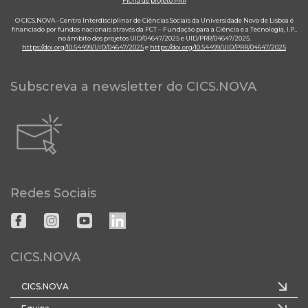
Ficha de projeto PRR
O CICS.NOVA - Centro Interdisciplinar de Ciências Sociais da Universidade Nova de Lisboa é
financiado por fundos nacionais através da FCT – Fundação para a Ciência e a Tecnologia, I.P.,
no âmbito dos projetos UID/04647/2025 e UID/PRR/04647/2025.
https://doi.org/10.54499/UID/04647/2025
e
https://doi.org/10.54499/UID/PRR/04647/2025
Subscreva a newsletter do CICS.NOVA
Redes Sociais
CICS.NOVA
CICS.NOVA