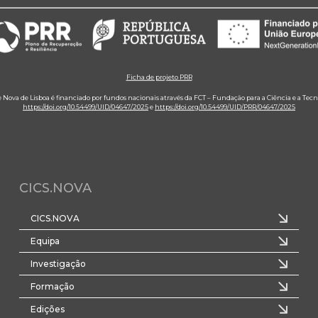
Ficha de projeto PRR
e Nova de Lisboa é financiado por fundos nacionais através da FCT – Fundação para a Ciência e a Tecn
https://doi.org/10.54499/UID/04647/2025
e
https://doi.org/10.54499/UID/PRR/04647/2025
CICS.NOVA
CICS.NOVA
Equipa
Investigação
Formação
Edições