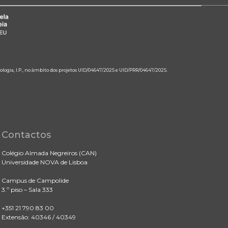
ologia, I.P., no âmbito dos projetos UID/04647/2025 e UID/PRR/04647/2025.
Contactos
Colégio Almada Negreiros (CAN)
Universidade NOVA de Lisboa
Campus de Campolide
3.º piso – Sala 333
+351 21 790 83 00
Extensão: 40346 / 40349