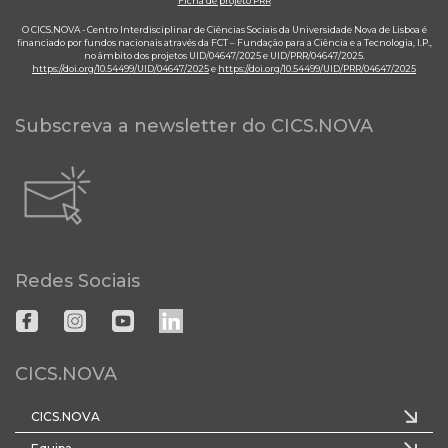
Ficha de projeto PRR
O CICS.NOVA - Centro Interdisciplinar de Ciências Sociais da Universidade Nova de Lisboa é
financiado por fundos nacionais através da FCT – Fundação para a Ciência e a Tecnologia, I.P.,
no âmbito dos projetos UID/04647/2025 e UID/PRR/04647/2025.
https://doi.org/10.54499/UID/04647/2025
e
https://doi.org/10.54499/UID/PRR/04647/2025
Subscreva a newsletter do CICS.NOVA
Redes Sociais
CICS.NOVA
CICS.NOVA