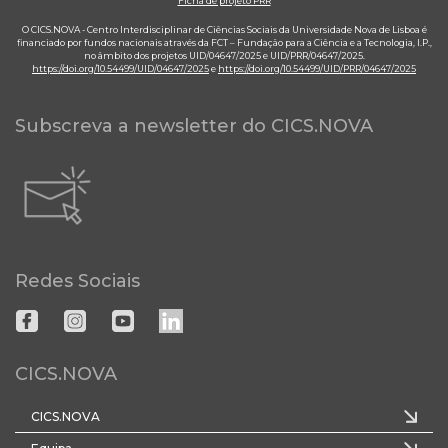
Ficha de projeto PRR
O CICS.NOVA - Centro Interdisciplinar de Ciências Sociais da Universidade Nova de Lisboa é
financiado por fundos nacionais através da FCT – Fundação para a Ciência e a Tecnologia, I.P.,
no âmbito dos projetos UID/04647/2025 e UID/PRR/04647/2025.
https://doi.org/10.54499/UID/04647/2025
e
https://doi.org/10.54499/UID/PRR/04647/2025
Subscreva a newsletter do CICS.NOVA
Redes Sociais
CICS.NOVA
CICS.NOVA