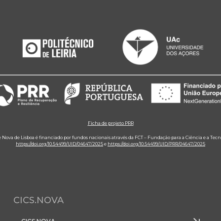
Ficha de projeto PRR
e Nova de Lisboa é financiado por fundos nacionais através da FCT – Fundação para a Ciência e a Tecn
https://doi.org/10.54499/UID/04647/2025
e
https://doi.org/10.54499/UID/PRR/04647/2025
CICS.NOVA