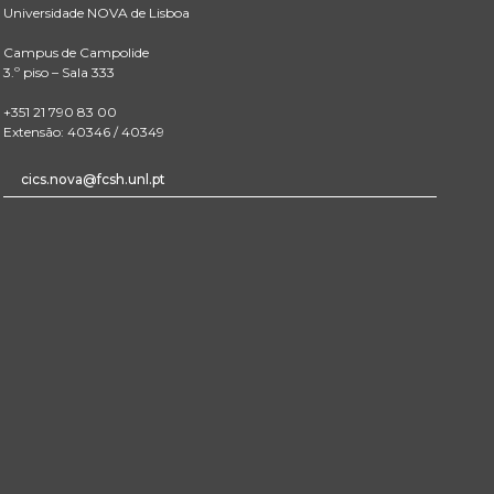
Universidade NOVA de Lisboa
Campus de Campolide
3.º piso – Sala 333
+351 21 790 83 00
Extensão: 40346 / 40349
cics.nova@fcsh.unl.pt